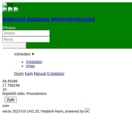
Nálezová databáze Moravskoslezská
Přihlásit
Vyhledání ▼
Vyhledání
Výpis
Druhy
Karty
Manuál
O databázi
49.45096
17.768248
10
Nejbližší sídlo: Provodovice
osm
verze 2023-03-14/2.20, Vladimír Hans, powered by