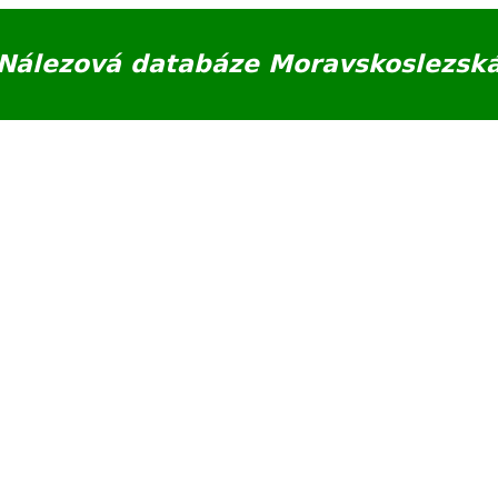
Nálezová databáze Moravskoslezsk