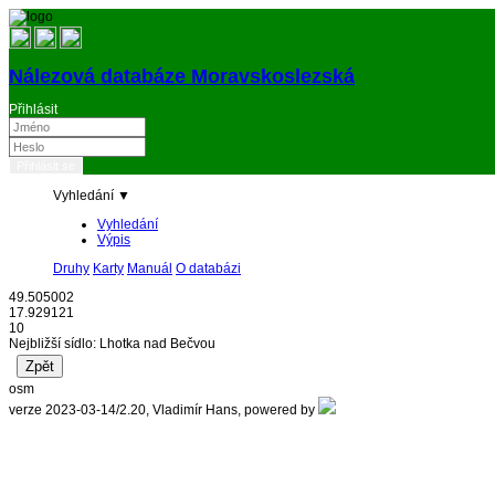
Nálezová databáze Moravskoslezská
Přihlásit
Vyhledání ▼
Vyhledání
Výpis
Druhy
Karty
Manuál
O databázi
49.505002
17.929121
10
Nejbližší sídlo: Lhotka nad Bečvou
osm
verze 2023-03-14/2.20, Vladimír Hans, powered by