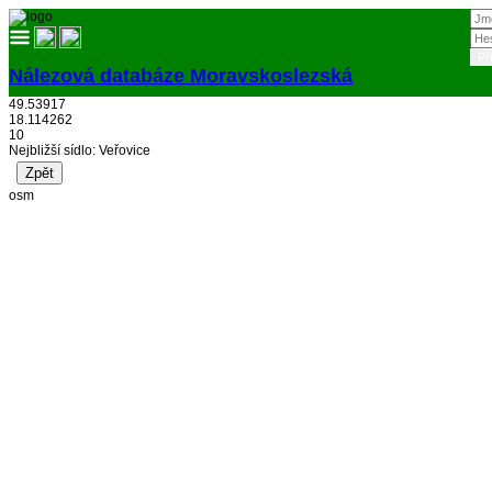
Nálezová databáze Moravskoslezská
49.53917
Přihlásit
18.114262
10
Nejbližší sídlo: Veřovice
osm