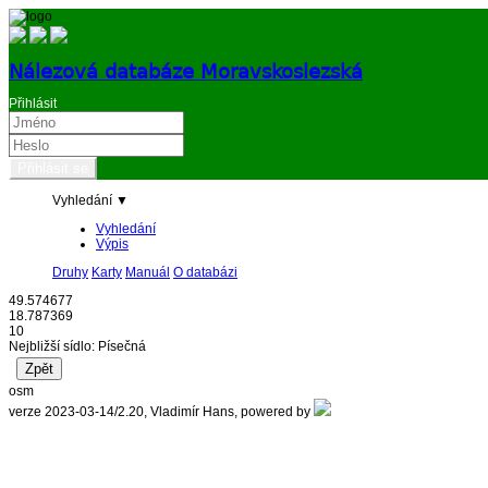
Nálezová databáze Moravskoslezská
Přihlásit
Vyhledání ▼
Vyhledání
Výpis
Druhy
Karty
Manuál
O databázi
49.574677
18.787369
10
Nejbližší sídlo: Písečná
osm
verze 2023-03-14/2.20, Vladimír Hans, powered by