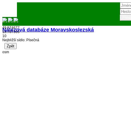
49.574677
Nálezová databáze Moravskoslezská
18.787369
10
Přihlásit
Nejbližší sídlo: Písečná
osm