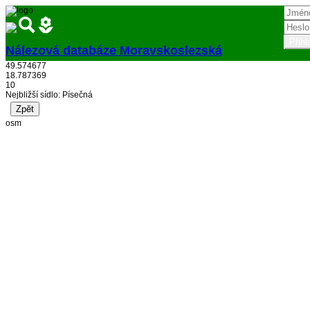
Nálezová databáze Moravskoslezská
49.574677
Přihlásit
18.787369
10
Nejbližší sídlo: Písečná
osm