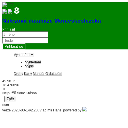
Nálezová databáze Moravskoslezská
Přihlásit
Vyhledání ▼
Vyhledání
Výpis
Druhy
Karty
Manuál
O databázi
49.58121
18.476896
10
Nejbližší sídlo: Krásná
osm
verze 2023-03-14/2.20, Vladimír Hans, powered by