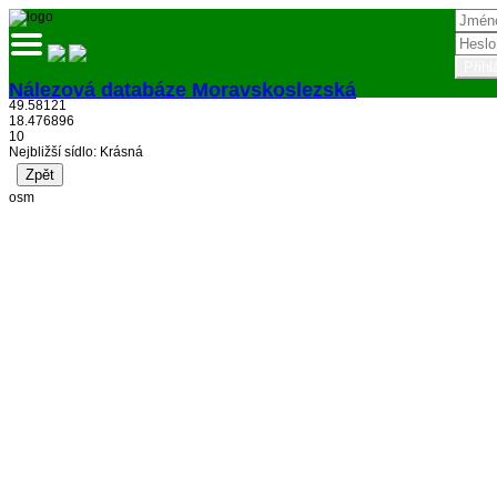
Nálezová databáze Moravskoslezská
49.58121
18.476896
Přihlásit
10
Nejbližší sídlo: Krásná
osm