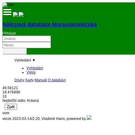
Nálezová databáze Moravskoslezská
Přihlásit
Vyhledání ▼
Vyhledání
Výpis
Druhy
Karty
Manuál
O databázi
49.58121
18.476896
10
Nejbližší sídlo: Krásná
osm
verze 2023-03-14/2.20, Vladimír Hans, powered by