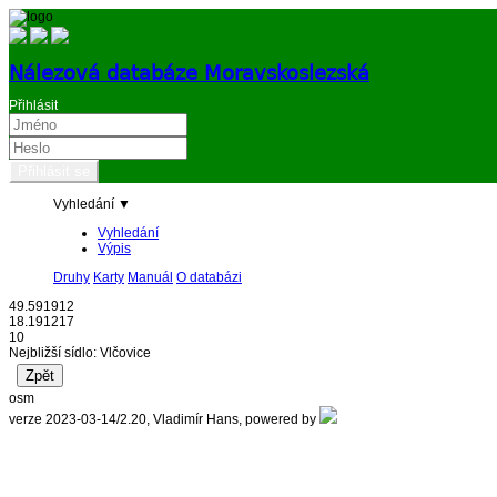
Nálezová databáze Moravskoslezská
Přihlásit
Vyhledání ▼
Vyhledání
Výpis
Druhy
Karty
Manuál
O databázi
49.591912
18.191217
10
Nejbližší sídlo: Vlčovice
osm
verze 2023-03-14/2.20, Vladimír Hans, powered by