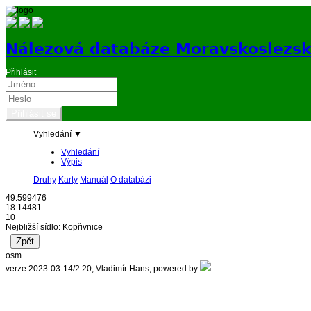
Nálezová databáze Moravskoslezs
Přihlásit
Vyhledání ▼
Vyhledání
Výpis
Druhy
Karty
Manuál
O databázi
49.599476
18.14481
10
Nejbližší sídlo: Kopřivnice
osm
verze 2023-03-14/2.20, Vladimír Hans, powered by