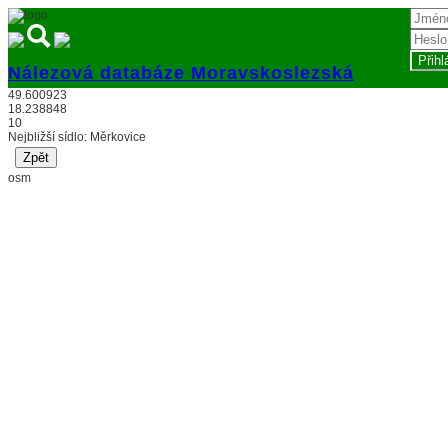
Nálezová databáze Moravskoslezská
49.600923
Přihlásit
18.238848
10
Nejbližší sídlo: Měrkovice
osm