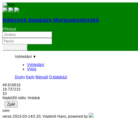
Nálezová databáze Moravskoslezská
Přihlásit
Vyhledání ▼
Vyhledání
Výpis
Druhy
Karty
Manuál
O databázi
49.616616
18.737215
10
Nejbližší sídlo: Hrádek
osm
verze 2023-03-14/2.20, Vladimír Hans, powered by