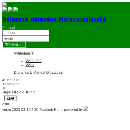
Nálezová databáze Moravskoslezská
Přihlásit
Vyhledání ▼
Vyhledání
Výpis
Druhy
Karty
Manuál
O databázi
49.633776
17.989656
10
Nejbližší sídlo: Kunín
osm
verze 2023-03-14/2.20, Vladimír Hans, powered by