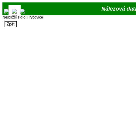
Nálezová dat
Nejbližší sídlo: Fryčovice