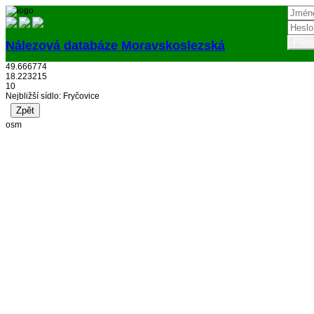
Nálezová databáze Moravskoslezská
49.666774
Přihlásit
18.223215
10
Nejbližší sídlo: Fryčovice
osm