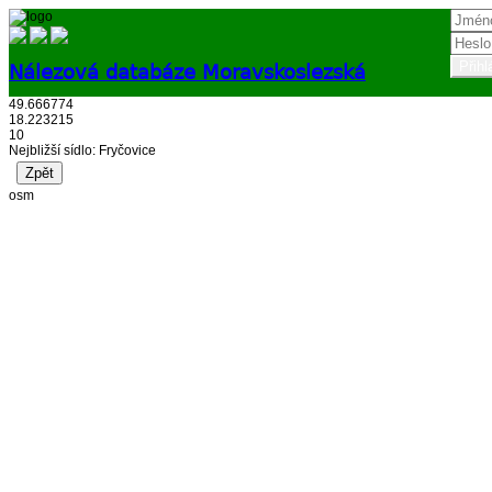
Nálezová databáze Moravskoslezská
49.666774
Přihlásit
18.223215
10
Nejbližší sídlo: Fryčovice
osm