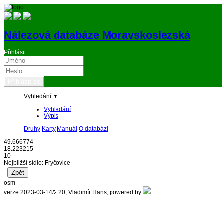
Nálezová databáze Moravskoslezská
Přihlásit
Vyhledání ▼
Vyhledání
Výpis
Druhy
Karty
Manuál
O databázi
49.666774
18.223215
10
Nejbližší sídlo: Fryčovice
osm
verze 2023-03-14/2.20, Vladimír Hans, powered by