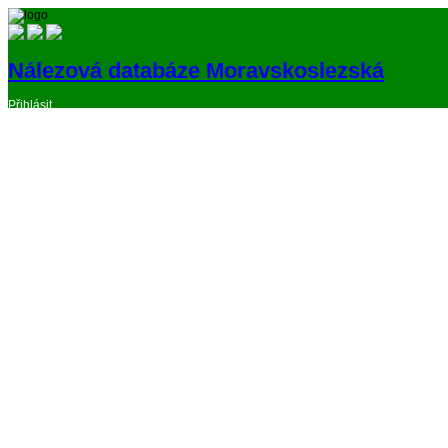
Nálezová databáze Moravskoslezská
Přihlásit