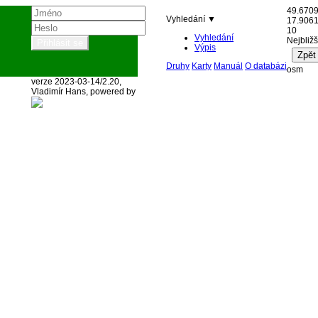
49.670
Vyhledání ▼
17.906
10
Vyhledání
Nejbližš
Výpis
Druhy
Karty
Manuál
O databázi
osm
verze 2023-03-14/2.20,
Vladimír Hans, powered by