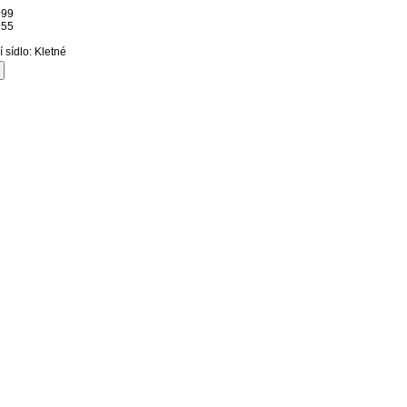
999
155
í sídlo: Kletné