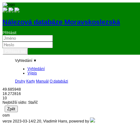
Nálezová databáze Moravskoslezská
Přihlásit
Vyhledání ▼
Vyhledání
Výpis
Druhy
Karty
Manuál
O databázi
49.685948
18.272816
10
Nejbližší sídlo: Staříč
osm
verze 2023-03-14/2.20, Vladimír Hans, powered by