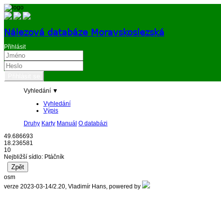
Nálezová databáze Moravskoslezská
Přihlásit
Vyhledání ▼
Vyhledání
Výpis
Druhy
Karty
Manuál
O databázi
49.686693
18.236581
10
Nejbližší sídlo: Ptáčník
osm
verze 2023-03-14/2.20, Vladimír Hans, powered by