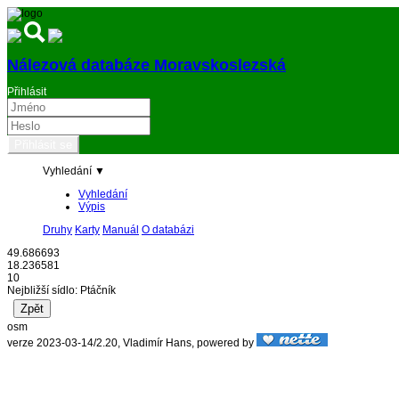
Nálezová databáze Moravskoslezská
Přihlásit
Vyhledání ▼
Vyhledání
Výpis
Druhy
Karty
Manuál
O databázi
49.686693
18.236581
10
Nejbližší sídlo: Ptáčník
osm
verze 2023-03-14/2.20, Vladimír Hans, powered by