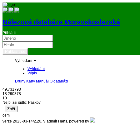
Nálezová databáze Moravskoslezská
Přihlásit
Vyhledání ▼
Vyhledání
Výpis
Druhy
Karty
Manuál
O databázi
49.731793
18.290378
10
Nejbližší sídlo: Paskov
osm
verze 2023-03-14/2.20, Vladimír Hans, powered by