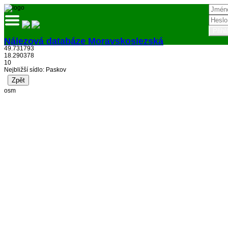
Nálezová databáze Moravskoslezská
49.731793
18.290378
Přihlásit
10
Nejbližší sídlo: Paskov
osm