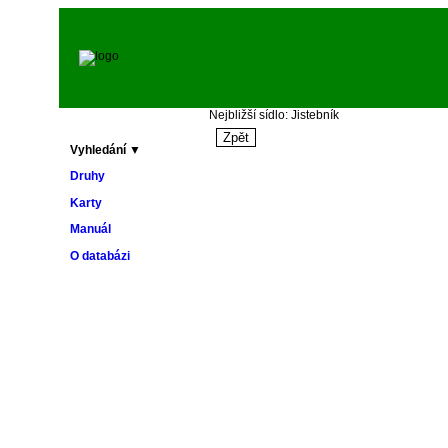
Nejbližší sídlo: Jistebník
Vyhledání ▼
Druhy
Karty
Manuál
O databázi