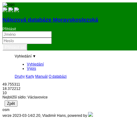
Nálezová databáze Moravskoslezská
Přihlásit
Vyhledání ▼
Vyhledání
Výpis
Druhy
Karty
Manuál
O databázi
49.755311
18.372212
10
Nejbližší sídlo: Václavovice
osm
verze 2023-03-14/2.20, Vladimír Hans, powered by