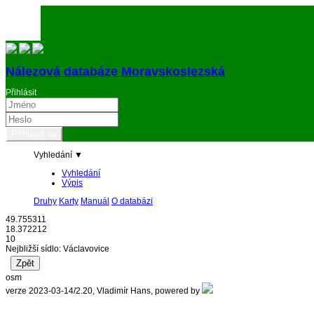
Nálezová databáze Moravskoslezská
Přihlásit
Vyhledání ▼
Vyhledání
Výpis
Druhy
Karty
Manuál
O databázi
49.755311
18.372212
10
Nejbližší sídlo: Václavovice
osm
verze 2023-03-14/2.20, Vladimír Hans, powered by