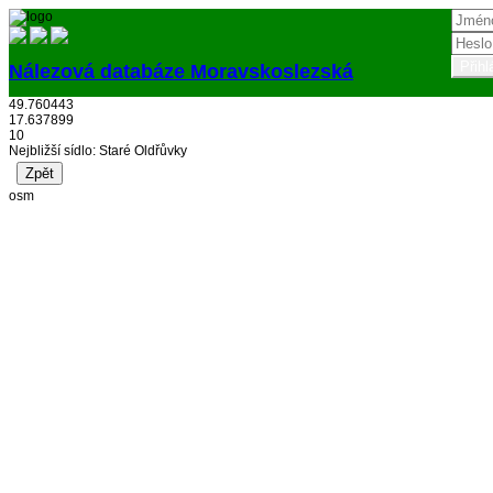
Nálezová databáze Moravskoslezská
49.760443
Přihlásit
17.637899
10
Nejbližší sídlo: Staré Oldřůvky
osm