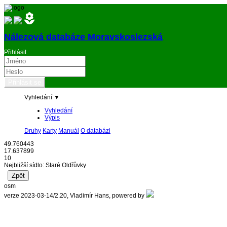
Nálezová databáze Moravskoslezská
Přihlásit
Vyhledání ▼
Vyhledání
Výpis
Druhy
Karty
Manuál
O databázi
49.760443
17.637899
10
Nejbližší sídlo: Staré Oldřůvky
osm
verze 2023-03-14/2.20, Vladimír Hans, powered by