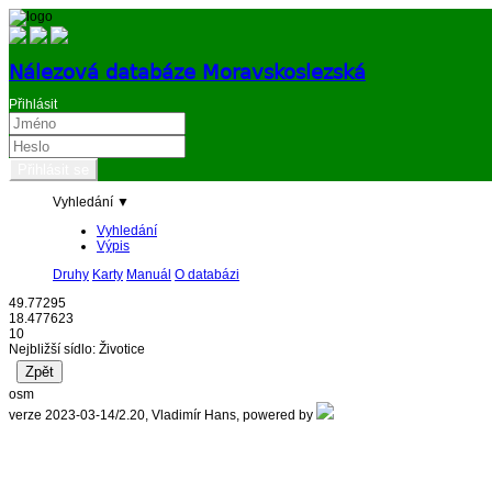
Nálezová databáze Moravskoslezská
Přihlásit
Vyhledání ▼
Vyhledání
Výpis
Druhy
Karty
Manuál
O databázi
49.77295
18.477623
10
Nejbližší sídlo: Životice
osm
verze 2023-03-14/2.20, Vladimír Hans, powered by