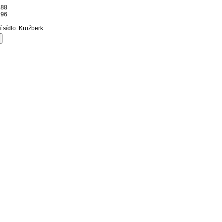
788
196
í sídlo: Kružberk