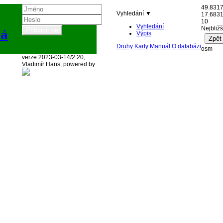
49.831
Vyhledání ▼
17.683
10
Vyhledání
Nejbližš
ká
Výpis
Druhy
Karty
Manuál
O databázi
osm
verze 2023-03-14/2.20,
Vladimír Hans, powered by