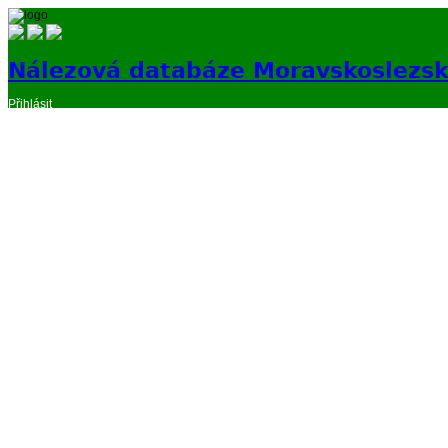
Nálezová databáze Moravskoslezs
Přihlásit