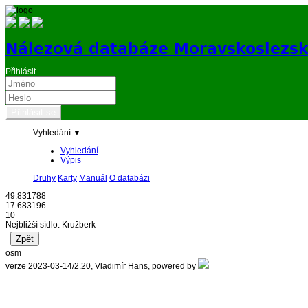
Nálezová databáze Moravskoslezs
Přihlásit
Vyhledání ▼
Vyhledání
Výpis
Druhy
Karty
Manuál
O databázi
49.831788
17.683196
10
Nejbližší sídlo: Kružberk
osm
verze 2023-03-14/2.20, Vladimír Hans, powered by