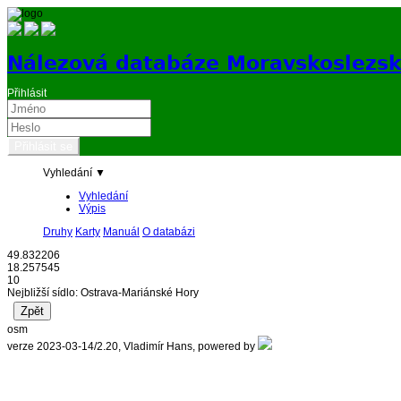
Nálezová databáze Moravskoslezs
Přihlásit
Vyhledání ▼
Vyhledání
Výpis
Druhy
Karty
Manuál
O databázi
49.832206
18.257545
10
Nejbližší sídlo: Ostrava-Mariánské Hory
osm
verze 2023-03-14/2.20, Vladimír Hans, powered by