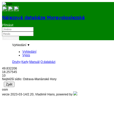
Nálezová databáze Moravskoslezská
Přihlásit
Vyhledání ▼
Vyhledání
Výpis
Druhy
Karty
Manuál
O databázi
49.832206
18.257545
10
Nejbližší sídlo: Ostrava-Mariánské Hory
osm
verze 2023-03-14/2.20, Vladimír Hans, powered by