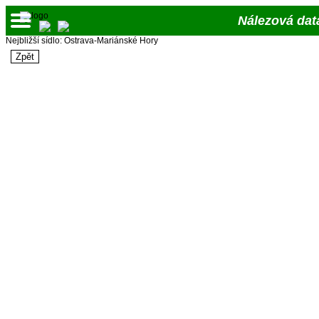
Nálezová dat
Nejbližší sídlo: Ostrava-Mariánské Hory