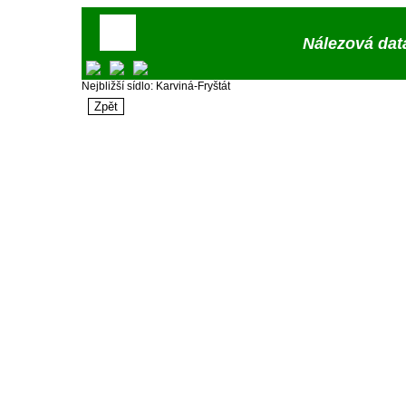
Nálezová dat
Nejbližší sídlo: Karviná-Fryštát