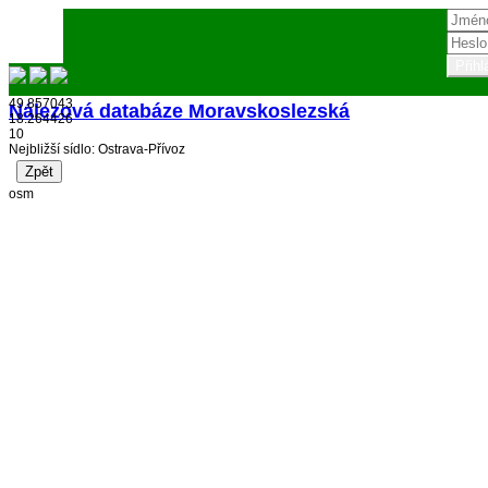
49.857043
Nálezová databáze Moravskoslezská
18.264426
10
Přihlásit
Nejbližší sídlo: Ostrava-Přívoz
osm