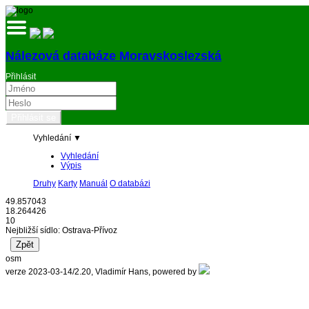
Nálezová databáze Moravskoslezská
Přihlásit
Vyhledání ▼
Vyhledání
Výpis
Druhy
Karty
Manuál
O databázi
49.857043
18.264426
10
Nejbližší sídlo: Ostrava-Přívoz
osm
verze 2023-03-14/2.20, Vladimír Hans, powered by