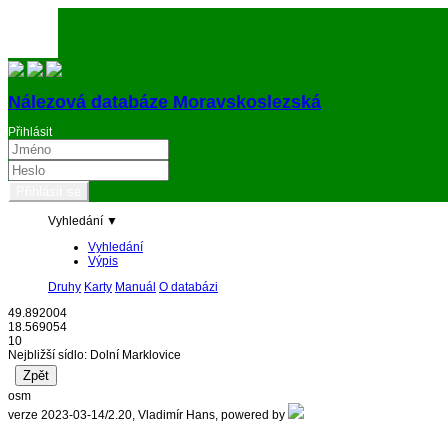
Nálezová databáze Moravskoslezská
Přihlásit
Vyhledání ▼
Vyhledání
Výpis
Druhy
Karty
Manuál
O databázi
49.892004
18.569054
10
Nejbližší sídlo: Dolní Marklovice
osm
verze 2023-03-14/2.20, Vladimír Hans, powered by