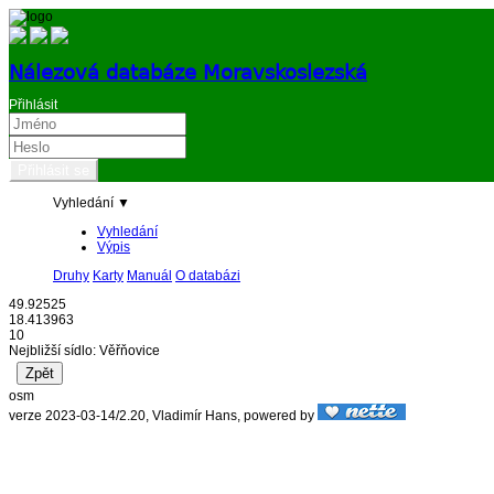
Nálezová databáze Moravskoslezská
Přihlásit
Vyhledání ▼
Vyhledání
Výpis
Druhy
Karty
Manuál
O databázi
49.92525
18.413963
10
Nejbližší sídlo: Věřňovice
osm
verze 2023-03-14/2.20, Vladimír Hans, powered by