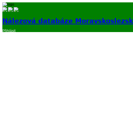
Nálezová databáze Moravskoslezs
Přihlásit