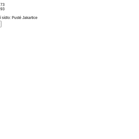
773
693
í sídlo: Pusté Jakartice