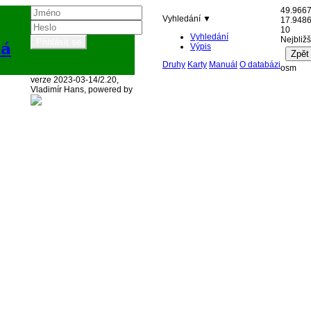
49.966
Vyhledání ▼
17.948
10
Vyhledání
Nejbližš
ká
Výpis
Druhy
Karty
Manuál
O databázi
osm
verze 2023-03-14/2.20,
Vladimír Hans, powered by