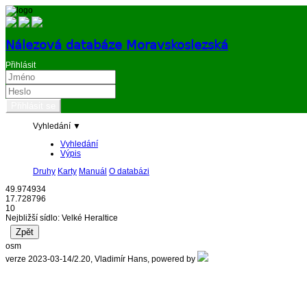
Nálezová databáze Moravskoslezská
Přihlásit
Vyhledání ▼
Vyhledání
Výpis
Druhy
Karty
Manuál
O databázi
49.974934
17.728796
10
Nejbližší sídlo: Velké Heraltice
osm
verze 2023-03-14/2.20, Vladimír Hans, powered by