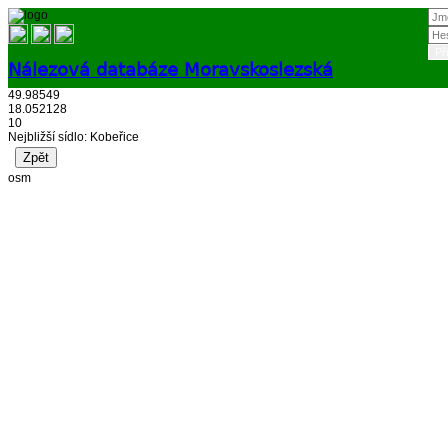
Nálezová databáze Moravskoslezská
49.98549
Přihlásit
18.052128
10
Nejbližší sídlo: Kobeřice
osm