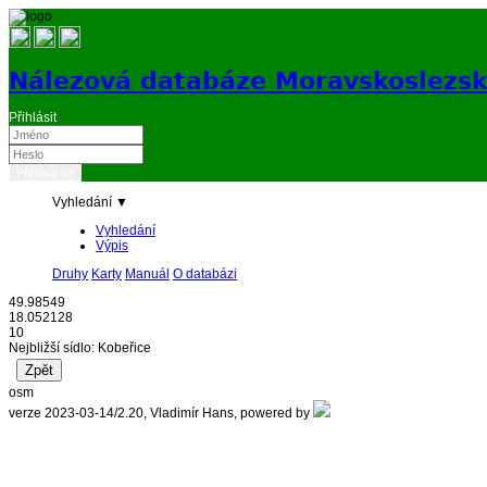
Nálezová databáze Moravskoslezs
Přihlásit
Vyhledání ▼
Vyhledání
Výpis
Druhy
Karty
Manuál
O databázi
49.98549
18.052128
10
Nejbližší sídlo: Kobeřice
osm
verze 2023-03-14/2.20, Vladimír Hans, powered by