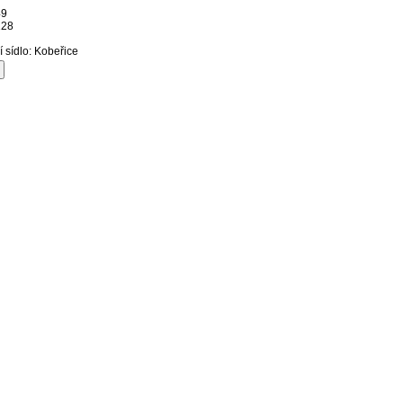
49
128
í sídlo: Kobeřice