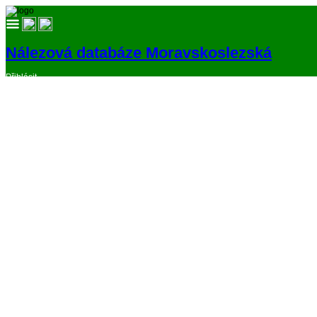
Nálezová databáze Moravskoslezská
Přihlásit