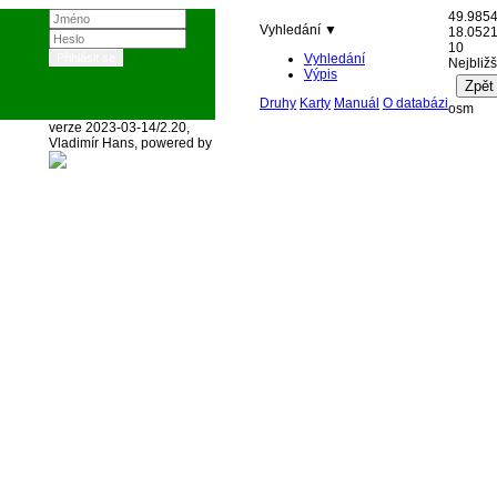
49.985
Vyhledání ▼
18.052
10
Vyhledání
Nejbližš
Výpis
Druhy
Karty
Manuál
O databázi
osm
verze 2023-03-14/2.20,
Vladimír Hans, powered by