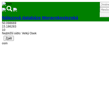
Nálezová databáze Moravskoslezská
50.098669
Přihlásit
15.186283
10
Nejbližší sídlo: Velký Osek
osm