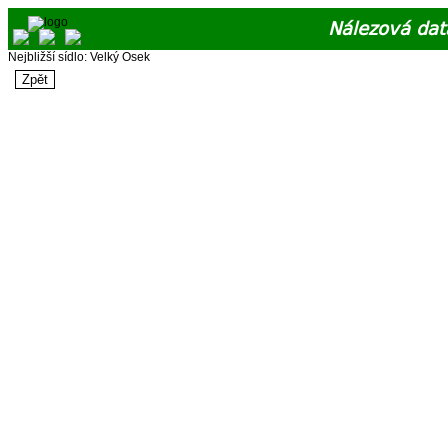
Nálezová dat
Nejbližší sídlo: Velký Osek