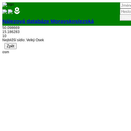
Nálezová databáze Moravskoslezská
50.098669
Přihlásit
15.186283
10
Nejbližší sídlo: Velký Osek
osm