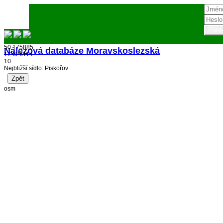
50.175885
Nálezová databáze Moravskoslezská
17.626114
10
Přihlásit
Nejbližší sídlo: Piskořov
osm